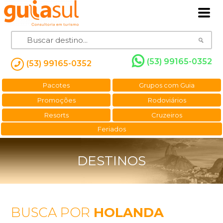
(53) 99165-0352
(53) 99165-0352
Pacotes
Grupos com Guia
Promoções
Rodoviários
Resorts
Cruzeiros
Feriados
DESTINOS
BUSCA POR
HOLANDA