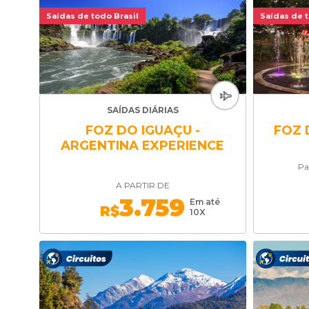
Saídas de todo Brasil
Saídas de t
SAÍDAS DIÁRIAS
FOZ DO IGUAÇU -
FOZ 
ARGENTINA EXPERIENCE
Pa
A PARTIR DE
3.759
Em até
R$
10X