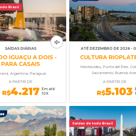
odo Brasil
SAÍDAS DIÁRIAS
ATÉ DEZEMBRO DE 2026 - 0
DO IGUAÇU A DOIS -
CULTURA RIOPLAT
PARA CASAIS
Montevidéu, Punta del Este, Col
Sacramento, Buenos Aire
raná, Argentina, Paraguai
A PARTIR DE
A PARTIR DE
4.217
5.103
Em até
R$
R$
10X
Saídas de todo Brasil