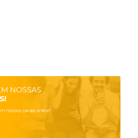
EM NOSSAS
S!
m nossos canais online!