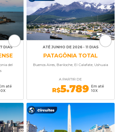
7 DIAS
ATÉ JUNHO DE 2026 - 11 DIAS
ENSE
PATAGÔNIA TOTAL
onia del
Buenos Aires, Bariloche, El Calafate, Ushuaia
s
A PARTIR DE
5.789
Em até
Em até
R$
10X
10X