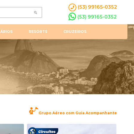
(53) 99165-0352
(53) 99165-0352
ÁRIOS
RESORTS
CRUZEIROS
Grupo Aéreo com Guia Acompanhante