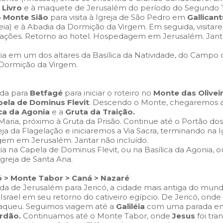
 Livro
e à maquete de Jerusalém do período do Segundo
o
Monte Sião
para visita à Igreja de São Pedro em
Gallicant
eia) e à Abadia da Dormição da Virgem. Em seguida, visitar
ções. Retorno ao hotel. Hospedagem em Jerusalém. Jantar
tia em um dos altares da Basílica da Natividade, do Campo d
Dormição da Virgem.
ida para
Betfagé
para iniciar o roteiro no
Monte das Olivei
ela de Dominus Flevit
. Descendo o Monte, chegaremos 
ica da Agonia
e a
Gruta da Traição.
aria, próximo à Gruta da Prisão. Continue até o Portão dos 
ja da Flagelação e iniciaremos a Via Sacra, terminando na I
em em Jerusalém. Jantar não incluído.
ia na Capela de Dominus Flevit, ou na Basílica da Agonia, o
greja de Santa Ana.
có > Monte Tabor > Caná > Nazaré
da de Jerusalém para Jericó, a cidade mais antiga do mund
 Israel em seu retorno do cativeiro egípcio. De Jericó, ond
Zaqueu. Seguimos viagem até a
Galiléia
com uma parada 
rdão.
Continuamos até o Monte Tabor, onde
Jesus
foi tra