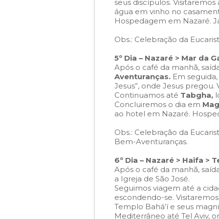
seus discípulos. Visitaremos 
água em vinho no casamento
Hospedagem em Nazaré. Jan
Obs.: Celebração da Eucarist
5º Dia – Nazaré > Mar da Ga
Após o café da manhã, saída
Aventuranças.
Em seguida, 
Jesus”,
onde Jesus pregou. Vi
Continuamos até
Tabgha,
l
Concluiremos o dia em
Mag
ao hotel em Nazaré. Hosped
Obs.: Celebração da Eucaris
Bem-Aventuranças.
6º Dia – Nazaré > Haifa > T
Após o café da manhã, saíd
a Igreja de São José.
Seguimos viagem até a cidad
escondendo-se. Visitaremo
Templo Bahá’í e seus magníf
Mediterrâneo até Tel Aviv, on