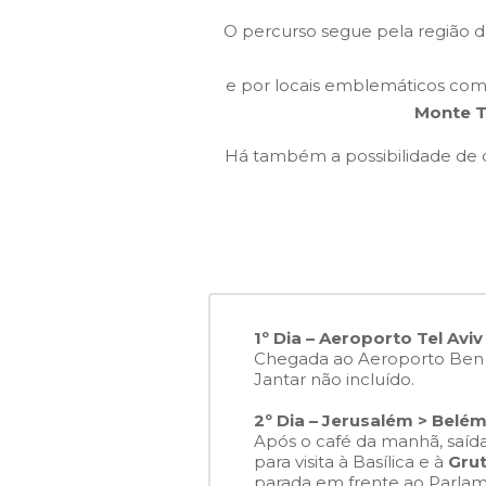
O percurso segue pela região 
e por locais emblemáticos co
Monte T
Há também a possibilidade de c
1º Dia – Aeroporto Tel Avi
Chegada ao Aeroporto Ben G
Jantar não incluído.
2º Dia – Jerusalém > Belé
Após o café da manhã, saíd
para visita à Basílica e à
Grut
parada em frente ao Parlam