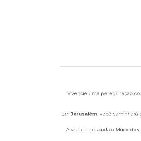
Vivencie uma peregrinação c
Em
Jerusalém,
você caminhará p
A visita inclui ainda o
Muro das