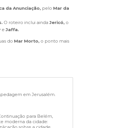
ica da Anunciação,
pelo
Mar da
s.
O roteiro inclui ainda
Jericó,
o
v
e
Jaffa.
guas do
Mar Morto,
o ponto mais
Hospedagem em Jerusalém.
Continuação para Belém,
te moderna da cidade:
plicação sobre a cidade