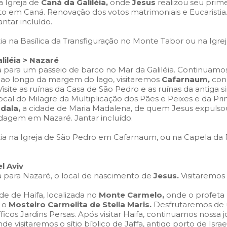
a Igreja de
Caná da Galiléia,
onde
Jesus
realizou seu prim
 em Caná. Renovação dos votos matrimoniais e Eucaristia.
tar incluído.
ia na Basílica da Transfiguração no Monte Tabor ou na Igre
liléia > Nazaré
 para um passeio de barco no Mar da Galiléia. Continuamo
ao longo da margem do lago, visitaremos
Cafarnaum,
con
site as ruínas da Casa de São Pedro e as ruínas da antiga s
ocal do Milagre da Multiplicação dos Pães e Peixes e da Pr
dala,
a cidade de Maria Madalena, de quem Jesus expulso
agem em Nazaré. Jantar incluído.
tia na Igreja de São Pedro em Cafarnaum, ou na Capela da 
el Aviv
a para Nazaré, o local de nascimento de
Jesus.
Visitaremos
e de Haifa, localizada no
Monte Carmelo,
onde o profeta E
s o
Mosteiro Carmelita de Stella Maris.
Desfrutaremos de 
icos Jardins Persas. Após visitar Haifa, continuamos nossa 
de visitaremos o sítio bíblico de Jaffa, antigo porto de Israe