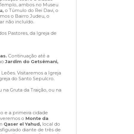
 Templo, ambos no Museu
u,
o Túmulo do Rei Davi, o
emos o Bairro Judeu, o
 não incluído.
os Pastores, da Igreja de
ras.
Continuação até a
ao
Jardim do Getsêmani,
Leões. Visitaremos a Igreja
greja do Santo Sepulcro.
u na Gruta da Traição, ou na
o e a primeira cidade
e veremos o
Monte da
em
Qaser el Yahud,
local do
nsfigurado diante de três de