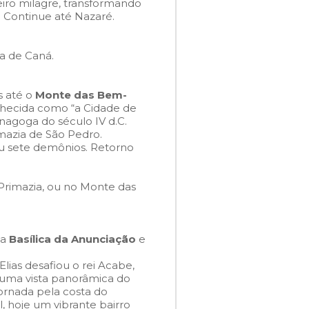
eiro milagre, transformando
 Continue até Nazaré.
ja de Caná.
s até o
Monte das Bem-
hecida como
“a Cidade de
inagoga do século IV d.C.
imazia de São Pedro.
u sete demônios. Retorno
Primazia, ou no Monte das
 a
Basílica da Anunciação
e
lias desafiou o rei Acabe,
uma vista panorâmica do
jornada pela costa do
l, hoje um vibrante bairro