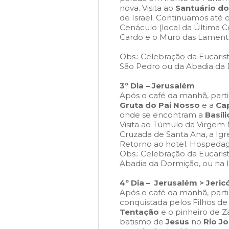
nova. Visita ao
Santuário do
de Israel. Continuamos até 
Cenáculo (local da Última C
Cardo e o Muro das Lamenta
Obs.: Celebração da Eucaris
São Pedro ou da Abadia da 
3º Dia – Jerusalém
Após o café da manhã, part
Gruta do Pai Nosso
e a
Cap
onde se encontram a
Basíl
Visita ao Túmulo da Virgem M
Cruzada de Santa Ana, a Igre
Retorno ao hotel. Hospedag
Obs.: Celebração da Eucarist
Abadia da Dormição, ou na I
4º Dia – Jerusalém > Jeri
Após o café da manhã, parti
conquistada pelos Filhos de
Tentação
e o pinheiro de 
batismo de
Jesus
no
Rio Jo