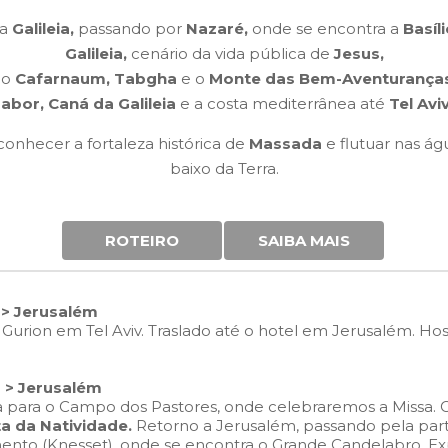
da
Galileia,
passando por
Nazaré,
onde se encontra a
Basíl
Galileia,
cenário da vida pública de
Jesus,
mo
Cafarnaum, Tabgha
e o
Monte das Bem-Aventurança
abor, Caná da Galileia
e a costa mediterrânea até
Tel Avi
onhecer a fortaleza histórica de
Massada
e flutuar nas á
baixo da Terra.
ROTEIRO
SAIBA MAIS
v > Jerusalém
urion em Tel Aviv. Traslado até o hotel em Jerusalém. 
m > Jerusalém
a para o Campo dos Pastores, onde celebraremos a Missa. 
a da Natividade.
Retorno a Jerusalém, passando pela par
ento (Knesset), onde se encontra o Grande Candelabro. Ex