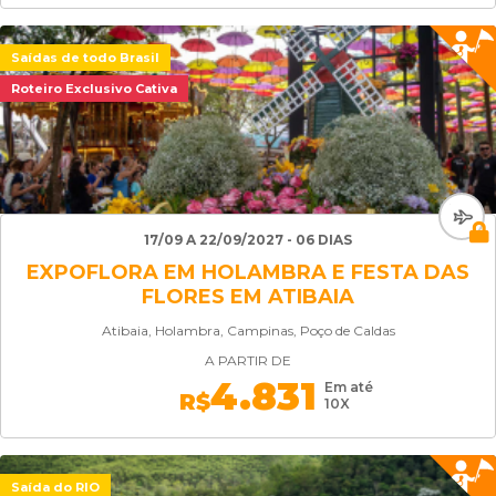
Saídas de todo Brasil
Roteiro Exclusivo Cativa
17/09 A 22/09/2027 - 06 DIAS
EXPOFLORA EM HOLAMBRA E FESTA DAS
FLORES EM ATIBAIA
Atibaia, Holambra, Campinas, Poço de Caldas
A PARTIR DE
4.831
Em até
R$
10X
Saída do RIO