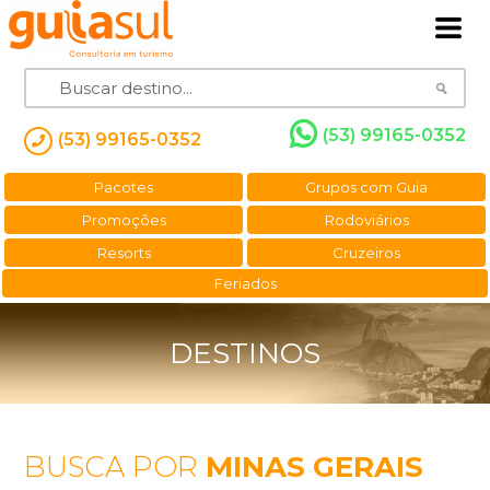
(53) 99165-0352
(53) 99165-0352
Pacotes
Grupos com Guia
Promoções
Rodoviários
Resorts
Cruzeiros
Feriados
DESTINOS
BUSCA POR
MINAS GERAIS