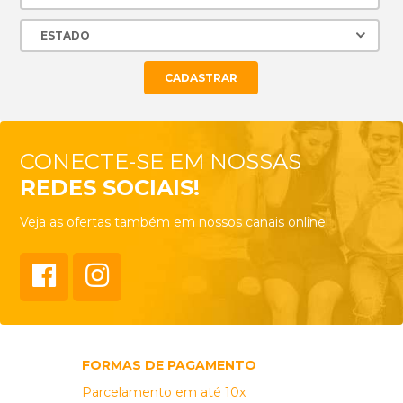
CONECTE-SE EM NOSSAS
REDES SOCIAIS!
Veja as ofertas também em nossos canais online!
FORMAS DE PAGAMENTO
Parcelamento em até 10x